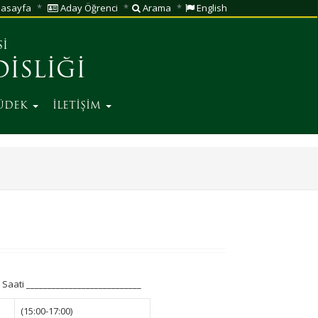
asayfa
Aday Öğrenci
Arama
English
Sİ
İSLİĞİ
ÜDEK
İLETİŞİM
 Saati ___________________________
(15:00-17:00)