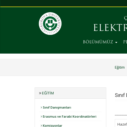
Ç
ELEKT
BÖLÜMÜMÜZ
P
Eğitim
EĞITIM
Sınıf
Sınıf Danışmanları
_______
Erasmus ve Farabi Koordinatörleri
Hazırl
Komisyonlar