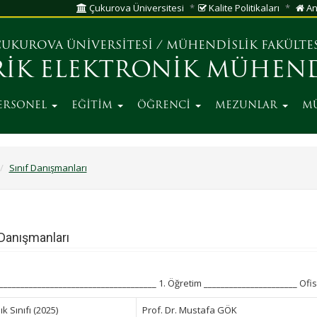
Çukurova Üniversitesi
Kalite Politikaları
An
UKUROVA ÜNİVERSİTESİ
/
MÜHENDİSLİK FAKÜLTE
RİK ELEKTRONİK MÜHEND
ERSONEL
EĞİTİM
ÖĞRENCİ
MEZUNLAR
M
Sınıf Danışmanları
 Danışmanları
_____________________________________ 1. Öğretim ______________________ Ofis
ık Sınıfı (2025)
Prof. Dr. Mustafa GÖK