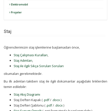
Elektromobil
Projeler
Staj
Öğrencilerimizin staj işlemlerine başlamadan önce,
Staj Çalışması Kuralları
,
Staj Adımları
,
Staj ile ilgili Sıkça Sorulan Soruları
okumaları gerekmektedir.
Bu ilk adımları takiben staj ile ilgili dokümanlar aşağıdaki linklerden
temin edilebilir:
Staj Akış Diagramı
Staj Defteri Kapak (
.pdf
/
.docx
)
Staj Defteri Şablonu (
.pdf
/
.docx
)
Staj Sunum Örneği
( .ppt formatında hazırlanmalıdır.)