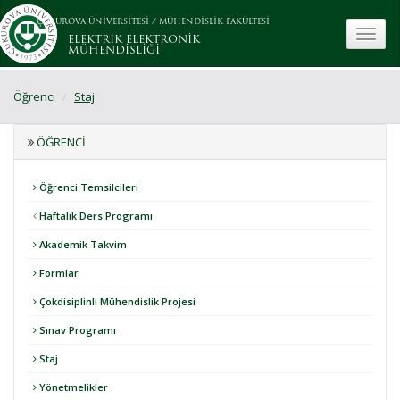
ÇUKUROVA ÜNİVERSİTESİ
/
MÜHENDİSLİK FAKÜLTESİ
toggle
ELEKTRİK ELEKTRONİK
MÜHENDİSLİĞİ
Öğrenci
Staj
ÖĞRENCI
Öğrenci Temsilcileri
Haftalık Ders Programı
Akademik Takvim
Formlar
Çokdisiplinli Mühendislik Projesi
Sınav Programı
Staj
Yönetmelikler