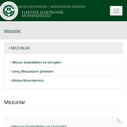
ÇUKUROVA ÜNİVERSİTESİ
/
MÜHENDİSLİK FAKÜLTESİ
toggle
ELEKTRİK ELEKTRONİK
MÜHENDİSLİĞİ
Mezunlar
MEZUNLAR
Mezun İstatistikleri ve Görüşleri
Genç Mezunların Şirketleri
Bölüm Birincilerimiz
Mezunlar
Mezun İstatistikleri ve Görüşleri