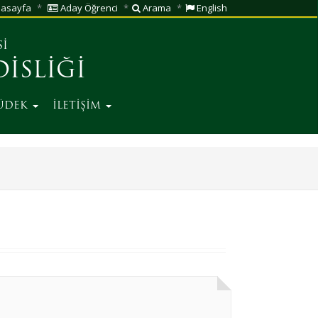
asayfa
Aday Öğrenci
Arama
English
Sİ
İSLİĞİ
ÜDEK
İLETİŞİM