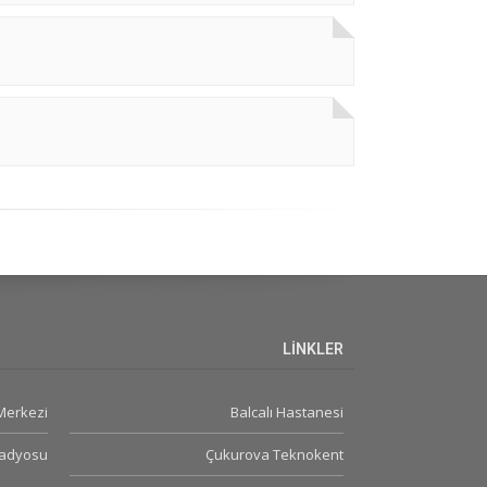
LİNKLER
 Merkezi
Balcalı Hastanesi
Radyosu
Çukurova Teknokent