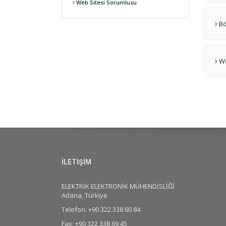
Web Sitesi Sorumlusu
Bö
We
İLETİŞİM
ELEKTRİK ELEKTRONİK MÜHENDİSLİĞİ
Adana, Türkiye
Telefon: +90 322 338 60 84
Fax: +90 322 338 69 45