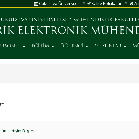
Çukurova Üniversitesi
Kalite Politikaları
An
UKUROVA ÜNİVERSİTESİ
/
MÜHENDİSLİK FAKÜLTE
RİK ELEKTRONİK MÜHEND
ERSONEL
EĞİTİM
ÖĞRENCİ
MEZUNLAR
M
im
üm İletişim Bilgileri